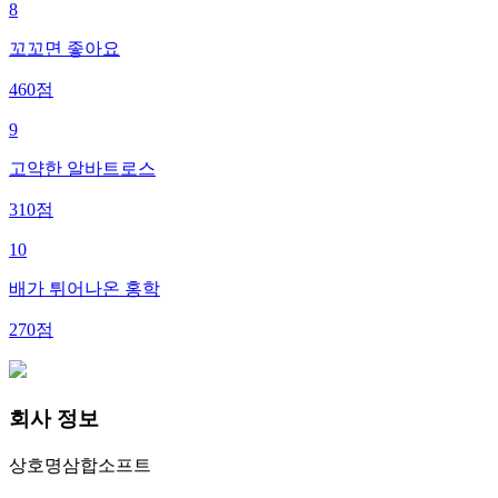
8
꼬꼬면 좋아요
460
점
9
고약한 알바트로스
310
점
10
배가 튀어나온 홍학
270
점
회사 정보
상호명
삼합소프트