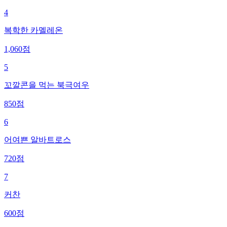
4
복학한 카멜레온
1,060
점
5
꼬깔콘을 먹는 북극여우
850
점
6
어여쁜 알바트로스
720
점
7
커찬
600
점