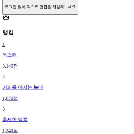
로그인 없이 텍스트 면접을 체험해보세요
랭킹
1
옥스턴
3,140
점
2
커피를 마시는 늑대
1,670
점
3
출세한 익룡
1,240
점