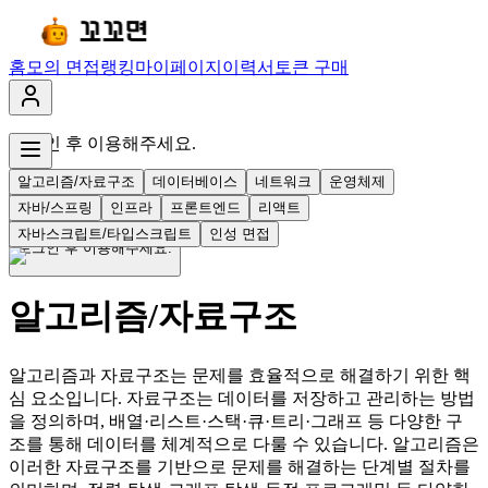
홈
모의 면접
랭킹
마이페이지
이력서
토큰 구매
로그인 후 이용해주세요.
홈
모의 면접
랭킹
마이페이지
이력서
토큰 구매
알고리즘/자료구조
데이터베이스
네트워크
운영체제
마이페이지
로그아웃
자바/스프링
인프라
프론트엔드
리액트
자바스크립트/타입스크립트
인성 면접
로그인 후 이용해주세요.
알고리즘/자료구조
알고리즘과 자료구조는 문제를 효율적으로 해결하기 위한 핵
심 요소입니다. 자료구조는 데이터를 저장하고 관리하는 방법
을 정의하며, 배열·리스트·스택·큐·트리·그래프 등 다양한 구
조를 통해 데이터를 체계적으로 다룰 수 있습니다. 알고리즘은
이러한 자료구조를 기반으로 문제를 해결하는 단계별 절차를