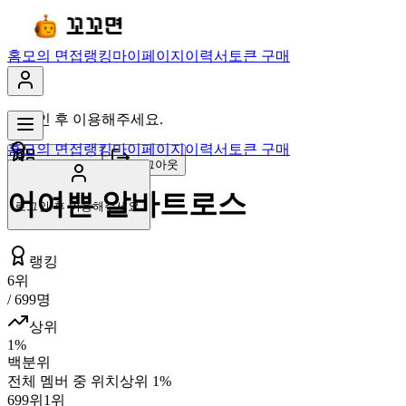
홈
모의 면접
랭킹
마이페이지
이력서
토큰 구매
로그인 후 이용해주세요.
홈
모의 면접
랭킹
마이페이지
이력서
토큰 구매
마이페이지
로그아웃
어여쁜 알바트로스
로그인 후 이용해주세요.
랭킹
6
위
/
699
명
상위
1
%
백분위
전체 멤버 중 위치
상위
1
%
699
위
1위